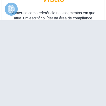
Manter-se como referência nos segmentos em que
atua, um escritório líder na área de compliance
corporativo, privacidade e inovação, reconhecido pela
expertise, comprometimento com os clientes e
capacidade de entrega de resultados. Uma empresa
moderna, inovadora e que valoriza o humano
“Nosso capital humano expressa uma cultura
organizacional baseada em respeito, transparência,
ética, inclusão e diversidade. Entendemos que as
empresas são constituídas das pessoas que nela
atuam. Atuamos integrados com o time dos clientes,
valorizando a multidisciplinariedade, com foco em
resultados e não apenas em relatórios”.