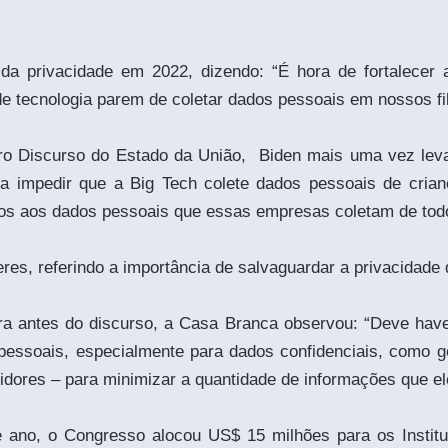
da privacidade em 2022, dizendo: “É hora de fortalecer a 
de tecnologia parem de coletar dados pessoais em nossos fi
ro Discurso do Estado da União, Biden mais uma vez leva
ra impedir que a Big Tech colete dados pessoais de crianç
idos aos dados pessoais que essas empresas coletam de tod
res, referindo a importância de salvaguardar a privacidade 
ira antes do discurso, a Casa Branca observou: “Deve haver
s pessoais, especialmente para dados confidenciais, como 
dores – para minimizar a quantidade de informações que el
 ano, o Congresso alocou US$ 15 milhões para os Instit